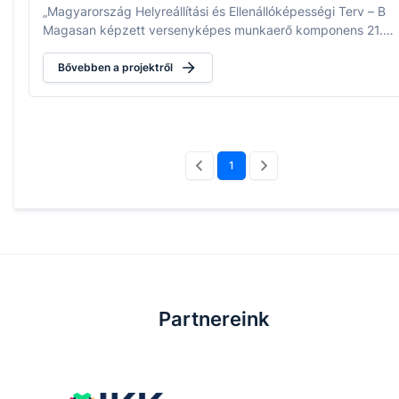
„Magyarország Helyreállítási és Ellenállóképességi Terv – B
Magasan képzett versenyképes munkaerő komponens 21.
századi szakképző intézmény” fejlesztési program beruházá
célkitűzéséhez. Kedvezményezett: Baranya Vármegyei
Bővebben a projektről
Szakképzési Centrum A szerződött támogatás összege: 1 681
880 775,-Ft
1
Partnereink