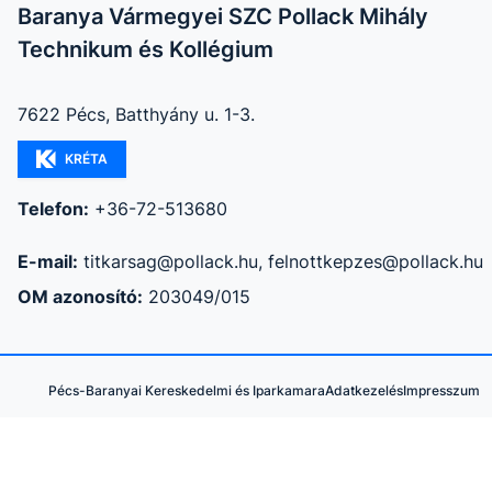
Baranya Vármegyei SZC Pollack Mihály
Technikum és Kollégium
7622 Pécs, Batthyány u. 1-3.
KRÉTA
Telefon:
+36-72-513680
E-mail:
titkarsag@pollack.hu, felnottkepzes@pollack.hu
OM azonosító:
203049/015
Pécs-Baranyai Kereskedelmi és Iparkamara
Adatkezelés
Impresszum