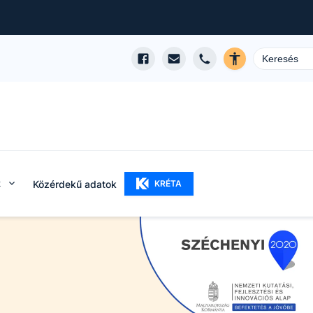
k
Közérdekű adatok
KRÉTA