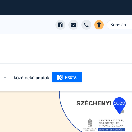
k
Közérdekű adatok
KRÉTA