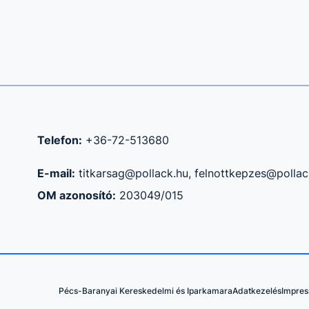
Telefon:
+36-72-513680
E-mail:
titkarsag@pollack.hu, felnottkepzes@pollac
OM azonosító:
203049/015
Pécs-Baranyai Kereskedelmi és Iparkamara
Adatkezelés
Impre