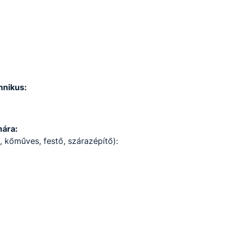
hnikus:
mára:
, kőműves, festő, szárazépítő):