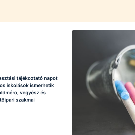
asztási tájékoztató napot
nos iskolások ismerhetik
öldmérő, vegyész és
tőipari szakmai