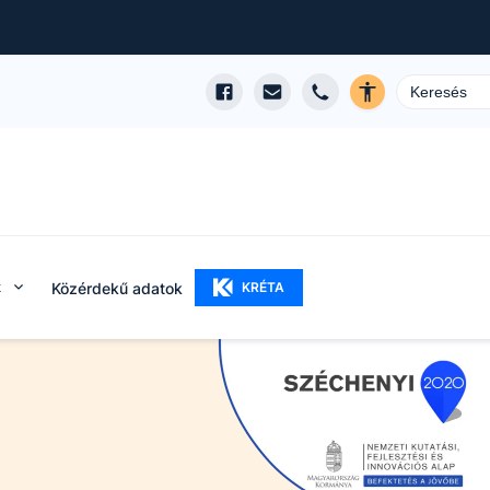
k
Közérdekű adatok
KRÉTA