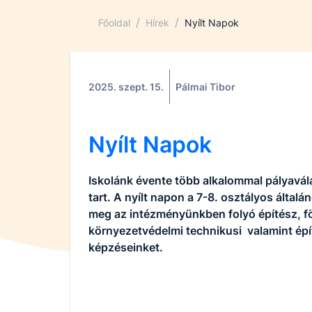
/
/
Főoldal
Hírek
Nyílt Napok
2025. szept. 15.
Pálmai Tibor
Nyílt Napok
Iskolánk évente több alkalommal pályavál
tart. A nyílt napon a 7-8. osztályos általá
meg az intézményünkben folyó építész, f
környezetvédelmi technikusi valamint épí
képzéseinket.