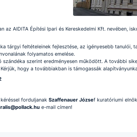
 az AIDITA Építési Ipari és Kereskedelmi Kft. nevében, isko
 tárgyi feltételeinek fejlesztése, az igényesebb tanulói,
zínvonalának folyamatos emelése.
tó szándéka szerint eredményesen működött. A további sik
. Kérjük, hogy a továbbiakban is támogassák alapítványunka
2
 kéréssel forduljanak
Szaffenauer Józse
f kuratóriumi elnö
ralis@pollack.hu
e-mail címen!