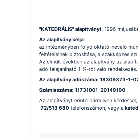
"KATEDRÁLIS" alapítványt,
1996 májusában
Az alapítvány célja:
az intézményben folyó oktató-nevelő munka
feltételeinek biztosítása, a szakképzés s
Az elmúlt években az alapítvány az alapí
adó felajánlható 1-%-ról való rendelkezés
Az alapítvány adószáma: 18309373-1-0
Számlaszáma: 11731001-20149190
Az alapítványt érintő bármilyen kérdéssel,
72/513 680
telefonszámon, vagy a
kated