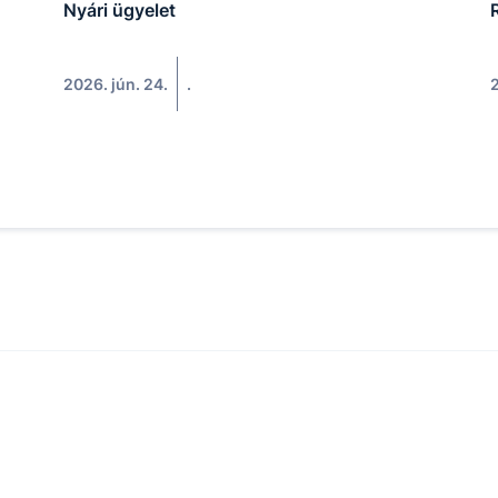
Nyári ügyelet
R
2026. jún. 24.
.
2