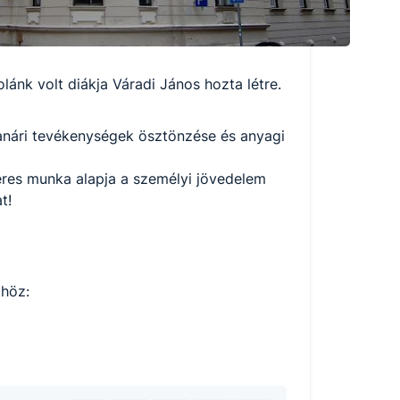
lánk volt diákja Váradi János hozta létre.
 tanári tevékenységek ösztönzése és anyagi
eres munka alapja a személyi jövedelem
t!
khöz: