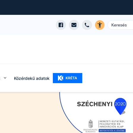
k
Közérdekű adatok
KRÉTA